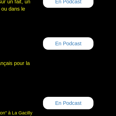
ur un fait, un
En Podcast
 ou dans le
En Podcast
nçais pour la
En Podcast
on" à La Gacilly