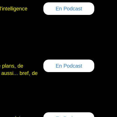
'intelligence
En Podcast
e plans, de
En Podcast
aussi... bref, de