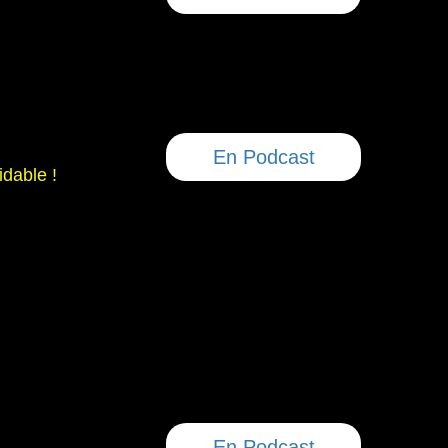
En Podcast
idable !
En Podcast