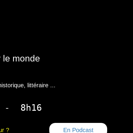
r le monde
torique, littéraire ...
45 - 8h16
ur ?
En Podcast