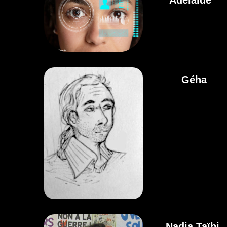
Adélaide
Géha
Nadia Taïbi