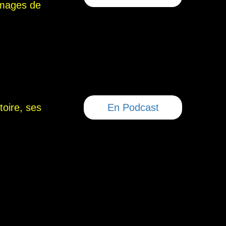
images de
toire, ses
En Podcast