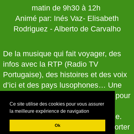
matin de 9h30 à 12h
Animé par: Inés Vaz- Elisabeth
Rodriguez - Alberto de Carvalho
De la musique qui fait voyager, des
infos avec la RTP (Radio TV
Portugaise), des histoires et des voix
d’ici et des pays lusophones… Une
matinée pleine de bonne humeur pour
Ce site utilise des cookies pour vous assurer
garder le lien avec la culture
la meilleure expérience de navigation
portugaise et la partager ensemble.
Branchez-vous, et laissez-vous porter
Ok